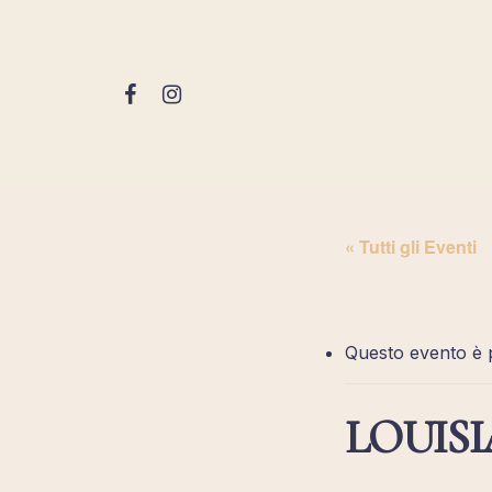
Skip
to
main
FACEBOOK
INSTAGRAM
content
« Tutti gli Eventi
Questo evento è 
LOUISI