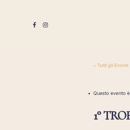
Skip
to
main
FACEBOOK
INSTAGRAM
content
« Tutti gli Eventi
Questo evento è
1° TRO